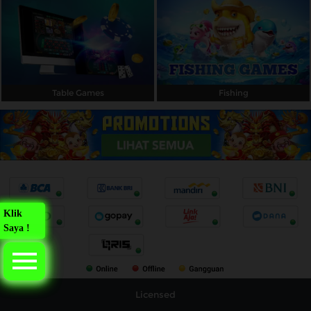
Table Games
Fishing
Klik
Klik
Saya !
Saya !
Licensed