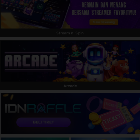
Stream n' Spin
Arcade