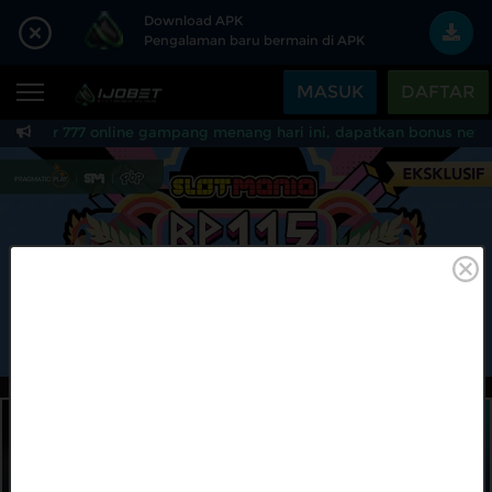
Beranda
Download APK
Pengalaman baru bermain di APK
Sports
BARU
PROMO
MASUK
DAFTAR
Live Casino
BARU
t gacor 777 online gampang menang hari ini, dapatkan bonus new me
IJOBET: Portal Game 
IDNPoker
BARU
Slots
PROMO
IDNLIVE
BARU
Stream N Spin
Arcade
PROMO
MAINKAN
DAFTAR
Table Games
Lottery
BARU
PROMO
IDNRaffle