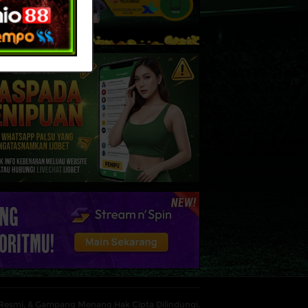
 Resmi, & Gampang Menang.Hak Cipta Dilindungi.