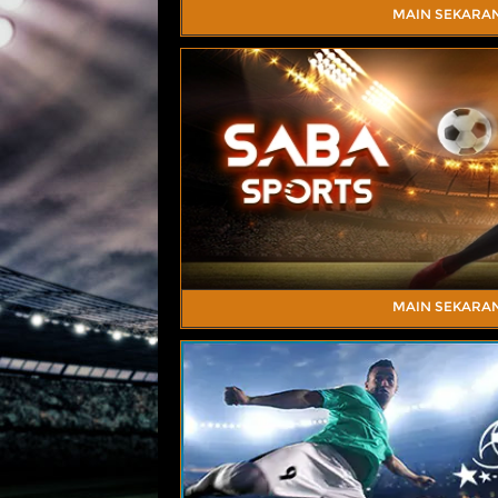
MAIN SEKARA
MAIN SEKARA