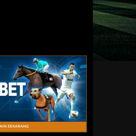
AIN SEKARANG