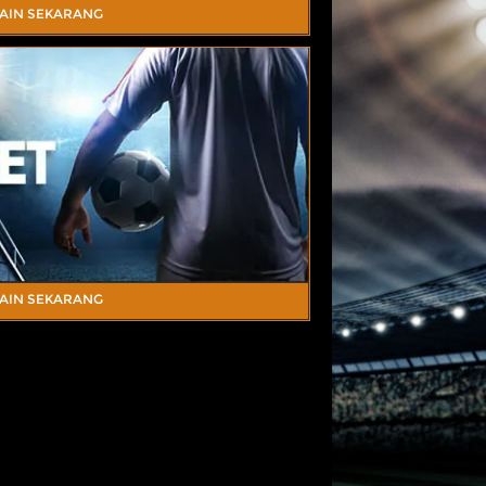
AIN SEKARANG
AIN SEKARANG