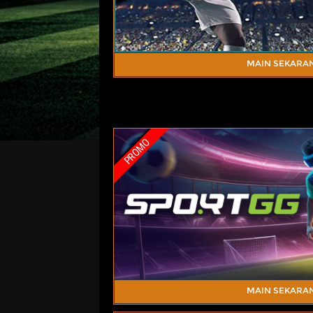
MAIN SEKARA
PROMO
MAIN SEKARA