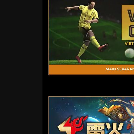
MAIN SEKARA