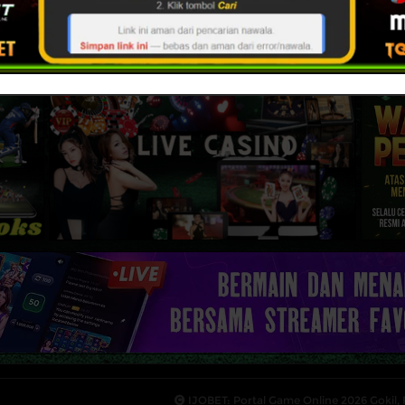
MAINKAN
DAFTAR
IJOBET: Portal Game Online 2026 Gokil,