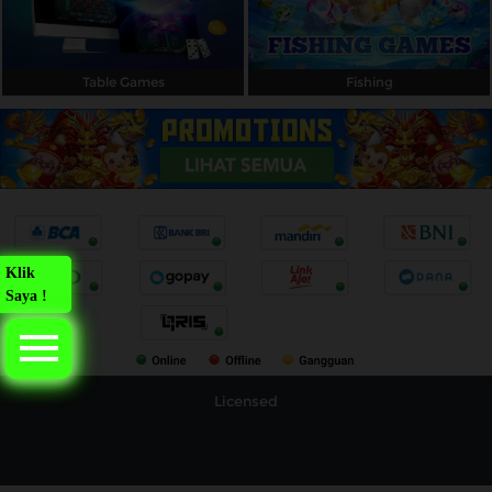
Table Games
Fishing
Klik
Klik
Saya !
Saya !
Licensed