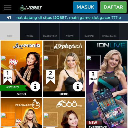
Beranda
MASUK
DAFTAR
Selamat datang di situs IJOBET, main game slot gacor 777 onli
Sports
BARU
PROMO
Live Casino
BARU
SICBO
WHEEL
DRAGON TIGER
FANTAN
BLACKJACK
SPECIAL GAMES
IDNPoker
BARU
Meja
Min
Max
Meja
Min
Max
Meja
Min
Max
Baccarat
5Rb
5Jt
Roulette
2Rb
20Jt
Baccarat
1Rb
5Jt
Roulette
1Rb
20Jt
Sicbo
2Rb
2Jt
Slots
PROMO
Dragon Tiger
1Rb
5Jt
Sicbo
2Rb
25Jt
Baccarat
1Rb
20Jt
Blackjack
10Rb
50Jt
Blackjack
10Rb
20Jt
Roulette
1Rb
5Jt
Wheel
1Rb
1Jt
Dragon Tiger
10Rb
1Jt
IDNLIVE
BARU
Dragon Tiger
5Rb
5Jt
Special Games
1Rb
10Jt
Sicbo
1Rb
5Jt
1
2
3
Special Games
1Rb
5Jt
Stream N Spin
DAFTAR
MASUK
DAFTAR
MASUK
MEJA
MEJA
MEJA
KEMBALI
KEMBALI
PROMO
Arcade
PROMO
SICBO
SICBO
SICBO
SICBO
Table Games
Meja
Min
Max
Meja
Min
Max
Baccarat
5Rb
5Jt
Baccarat
10Rb
5Jt
Roulette
1Rb
20Jt
Roulette
1Rb
25Jt
Lottery
BARU
PROMO
Sicbo
2Rb
25Jt
Sic Bo
1Rb
25Jt
Blackjack
10Rb
50Jt
Dragon Tiger
10Rb
10Jt
Wheel
1Rb
1Jt
Special Games
1Rb
2Jt
IDNRaffle
Dragon Tiger
5Rb
5Jt