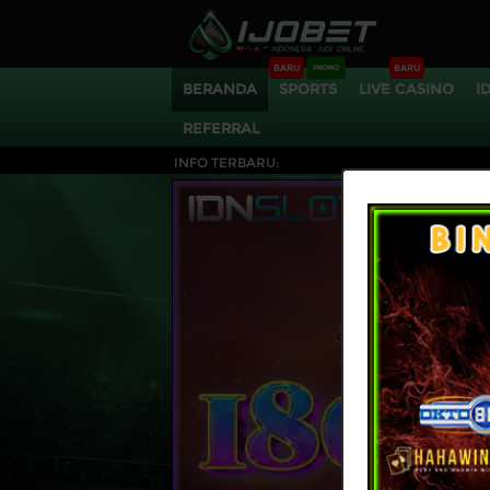
BARU
BARU
PROMO
BERANDA
SPORTS
LIVE CASINO
I
REFERRAL
INFO TERBARU:
Sel