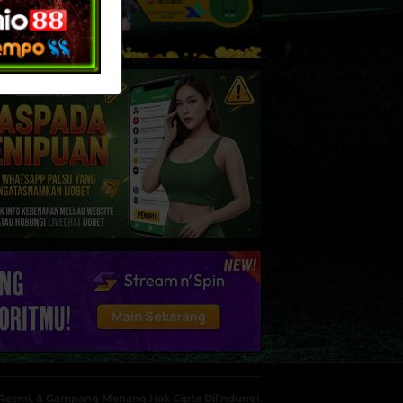
 Resmi, & Gampang Menang.Hak Cipta Dilindungi.