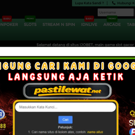
Lupa Kata Sandi ?
Hubungi K
BARU
BARU
PROMO
PROMO
DNPOKER
SLOTS
STREAM N SPIN
IDNLIVE
ARCADE
TAB
Selamat datang di situs IJOBET, main game slot gacor 777 