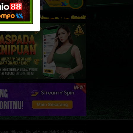
uan Hiburan Digital Aman.Hak Cipta Dilindungi.